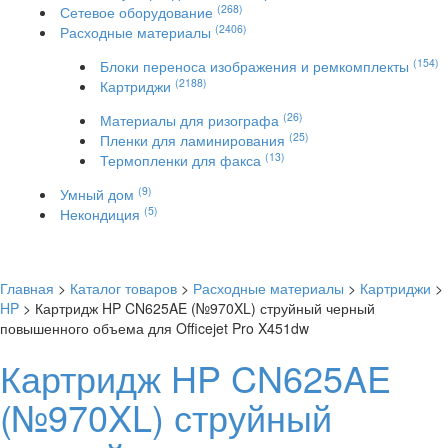
(268)
Сетевое оборудование
(2406)
Расходные материалы
(154)
Блоки переноса изображения и ремкомплекты
(2188)
Картриджи
(26)
Материалы для ризографа
(25)
Пленки для ламинирования
(13)
Термопленки для факса
(9)
Умный дом
(5)
Некондиция
Главная
>
Каталог товаров
>
Расходные материалы
>
Картриджи
>
HP
> Картридж HP CN625AE (№970XL) струйный черный
повышенного объема для Officejet Pro X451dw
Картридж HP CN625AE
(№970XL) струйный