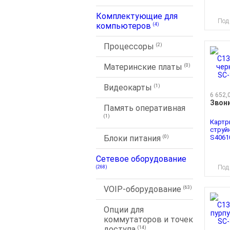
Комплектующие для
Под
компьютеров
(4)
Процессоры
(2)
Материнские платы
(0)
Видеокарты
(1)
6 652,
Звон
Память оперативная
(1)
Картр
струй
S40610,
Блоки питания
(0)
Сетевое оборудование
Под
(268)
VOIP-оборудование
(63)
Опции для
коммутаторов и точек
доступа
(14)