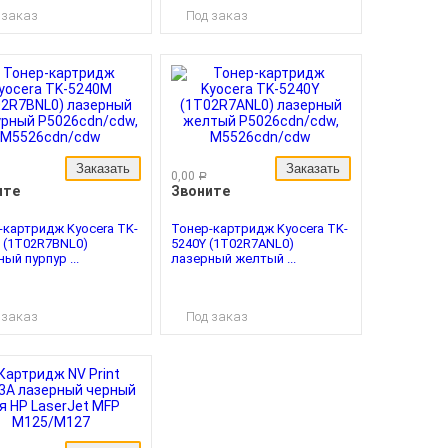
 заказ
Под заказ
Заказать
Заказать
0,00
руб.
ите
Звоните
-картридж Kyocera TK-
Тонер-картридж Kyocera TK-
 (1T02R7BNL0)
5240Y (1T02R7ANL0)
ый пурпур ...
лазерный желтый ...
 заказ
Под заказ