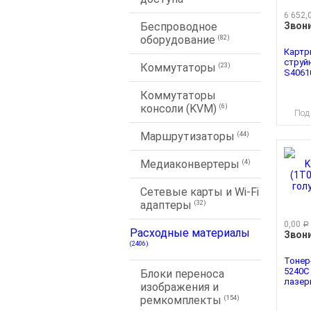
6 652,
Звон
Беспроводное
оборудование
(82)
Картр
струй
Коммутаторы
(23)
S40610,
Коммутаторы
консоли (KVM)
(6)
Под
Маршрутизаторы
(44)
Медиаконвертеры
(4)
Сетевые карты и Wi-Fi
адаптеры
(32)
0,00
руб.
Расходные материалы
Звон
(2406)
Тонер
5240C
Блоки переноса
лазерн
изображения и
ремкомплекты
(154)