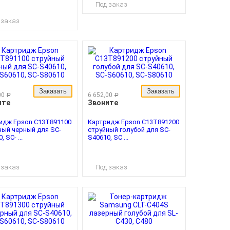
Под заказ
 заказ
Заказать
Заказать
00
6 652,00
руб.
руб.
ите
Звоните
идж Epson C13T891100
Картридж Epson C13T891200
ный черный для SC-
струйный голубой для SC-
 SC- ...
S40610, SC ...
 заказ
Под заказ