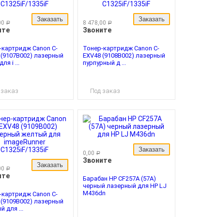
Заказать
Заказать
00
8 478,00
руб.
руб.
ите
Звоните
-картридж Canon C-
Тонер-картридж Canon C-
 (9107B002) лазерный
EXV48 (9108B002) лазерный
ля i ...
пурпурный д ...
 заказ
Под заказ
Заказать
0,00
руб.
Звоните
Заказать
00
руб.
ите
Барабан HP CF257A (57A)
черный лазерный для HP LJ
M436dn
-картридж Canon C-
 (9109B002) лазерный
 для ...