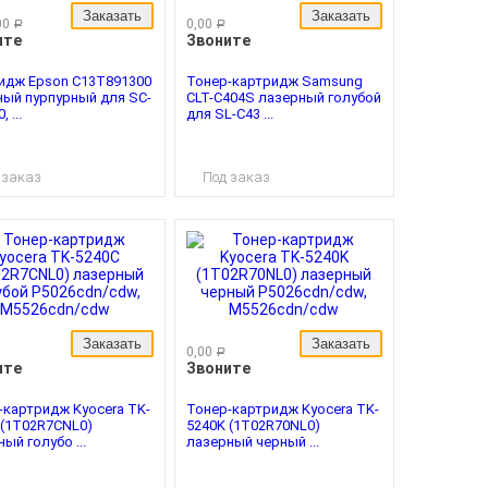
Заказать
Заказать
00
0,00
руб.
руб.
ите
Звоните
идж Epson C13T891300
Тонер-картридж Samsung
ный пурпурный для SC-
CLT-C404S лазерный голубой
 ...
для SL-C43 ...
 заказ
Под заказ
Заказать
Заказать
0,00
руб.
ите
Звоните
-картридж Kyocera TK-
Тонер-картридж Kyocera TK-
 (1T02R7CNL0)
5240K (1T02R70NL0)
ый голубо ...
лазерный черный ...