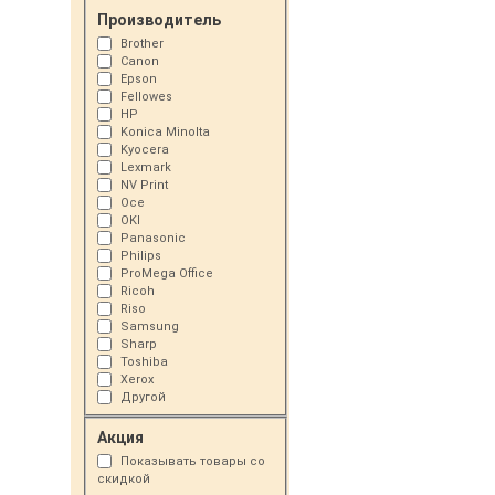
Производитель
Brother
Canon
Epson
Fellowes
HP
Konica Minolta
Kyocera
Lexmark
NV Print
Oce
OKI
Panasonic
Philips
ProMega Office
Ricoh
Riso
Samsung
Sharp
Toshiba
Xerox
Другой
Акция
Показывать товары со
скидкой