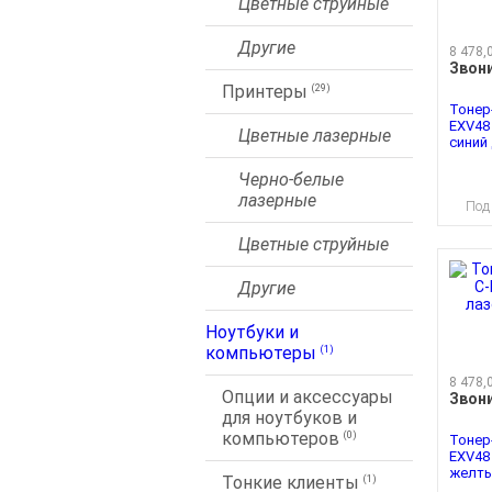
Цветные струйные
Другие
8 478,
Звон
Принтеры
(29)
Тонер
EXV48
Цветные лазерные
синий д
Черно-белые
лазерные
Под
Цветные струйные
Другие
Ноутбуки и
компьютеры
(1)
8 478,
Опции и аксессуары
Звон
для ноутбуков и
компьютеров
(0)
Тонер
EXV48
желтый
Тонкие клиенты
(1)