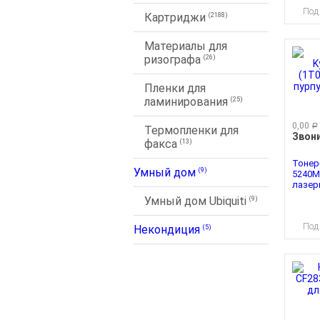
Под
Картриджи
(2188)
Материалы для
ризографа
(26)
Пленки для
ламинирования
(25)
0,00
руб.
Термопленки для
Звон
факса
(13)
Тонер
Умный дом
(9)
5240M
лазерн
Умный дом Ubiquiti
(9)
Под
Некондиция
(5)