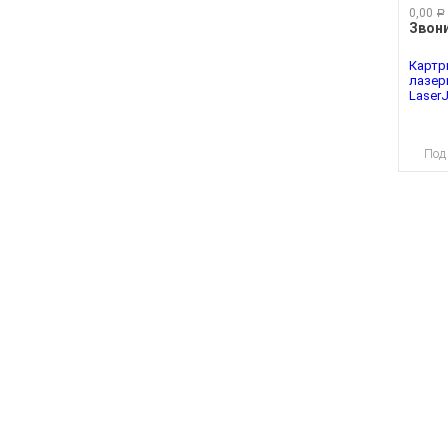
0,00
руб.
Звон
Картри
лазер
LaserJe
Под