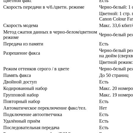
Цветной факс
Есть
Скорость передачи в ч/б./цветн. режиме
Черно-белый: 1 
Цветной: 1 стр.
Canon Colour Fa
Скорость модема
Макс. 33,6 кбит
Метод сжатия данных в черно-белом/цветном
Черно-белый ре
режиме
Передача из памяти
Есть
Черно-белый реж
Разрешение факса
на дюйм (сверхв
Цветной режим: 
Режим оттенков серого / в цвете
Черно-белый реж
Память факса
До 50 страниц
Двойной доступ
Есть
Кодированный набор
Макс. 20 номер
Групповой набор
Макс. 19 номер
Повторный набор
Есть
Автоматическое переключение факс/тел.
Нет
Подключение автоответчика
Есть
Удалённый приём
Есть
Последовательная передача
Есть