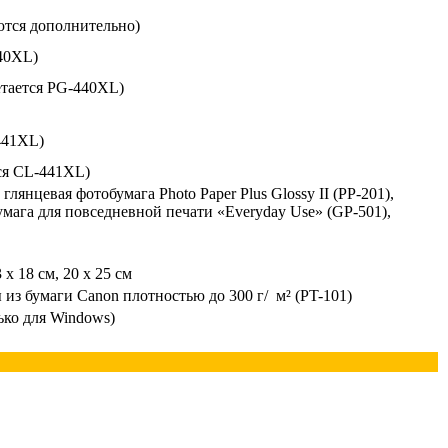
тся дополнительно)
440XL)
етается PG-440XL)
441XL)
ся CL-441XL)
глянцевая фотобумага Photo Paper Plus Glossy II (PP-201),
бумага для повседневной печати «Everyday Use» (GP-501),
 x 18 см, 20 x 25 см
из бумаги Canon плотностью до 300 г/ м² (PT-101)
ько для Windows)