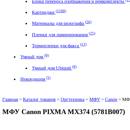
Блоки переноса изображения и ремкомплекты
(2188)
Картриджи
(26)
Материалы для ризографа
(25)
Пленки для ламинирования
(13)
Термопленки для факса
(9)
Умный дом
(9)
Умный дом Ubiquiti
(5)
Некондиция
Главная
>
Каталог товаров
>
Оргтехника
>
МФУ
>
Canon
> МФУ
МФУ Canon PIXMA MX374 (5781B007)