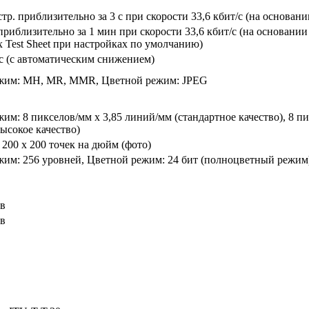
стр. приблизительно за 3 с при скорости 33,6 кбит/с (на основ
 приблизительно за 1 мин при скорости 33,6 кбит/с (на основан
x Test Sheet при настройках по умолчанию)
/с (с автоматическим снижением)
жим: MH, MR, MMR, Цветной режим: JPEG
им: 8 пикселов/мм х 3,85 линий/мм (стандартное качество), 8 пик
ысокое качество)
200 x 200 точек на дюйм (фото)
им: 256 уровней, Цветной режим: 24 бит (полноцветный режим) 
ов
ов