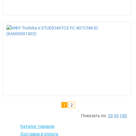
П
з
146
Заказать
500
Зво
МФ
Tosh
e-
STU
FC-
407
(6A
П
з
1
2
Показать по:
20
50
100
Каталог товаров
Доставка и оплата