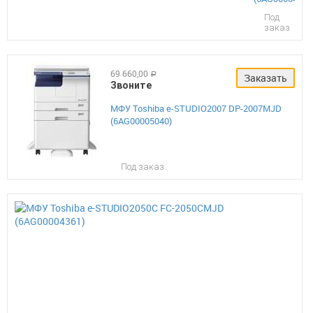
Под
заказ
69 660,00
руб.
Заказать
Звоните
МФУ Toshiba e-STUDIO2007 DP-2007MJD
(6AG00005040)
Под заказ
159
Заказать
330
Зво
МФ
Tosh
e-
STU
FC-
205