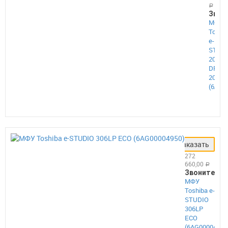
руб.
Звон
МФУ
Toshi
e-
STUD
2006
DP-
2006
(6AG0
Под
зак
Заказать
272
660,00
руб.
Звоните
МФУ
Toshiba e-
STUDIO
306LP
ECO
(6AG00004950