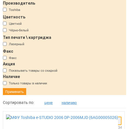
Производитель
Toshiba
Цветность
Цветной
Чёрно-белый
Тип печати \ картриджа
Лазерный
Факс
Факс
Акция
Показывать товары со скидкой
Наличие
Только товары в наличии
Сортировать по:
цене
наличию
Заказать
34 010