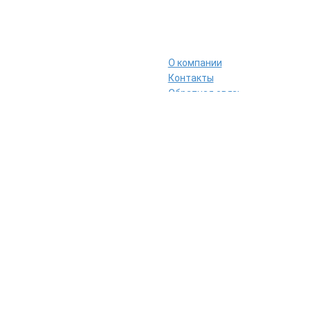
О компании
Контакты
Обратная связь
Наши сертификаты
Карта сайта
Представленная на сайте информац
ООО «ОРГСИСТЕМЫ»
Все права 