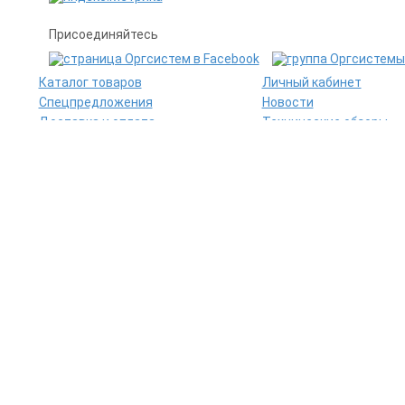
Присоединяйтесь
Каталог товаров
Личный кабинет
Спецпредложения
Новости
Доставка и оплата
Технические обзоры
Гарантии
Заправка картриджей
ия носит справочный характер и не является публичной офертой.
защищены