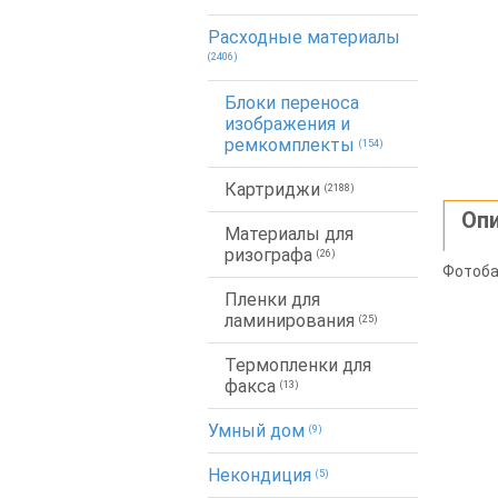
Расходные материалы
(2406)
Блоки переноса
изображения и
ремкомплекты
(154)
Картриджи
(2188)
Оп
Материалы для
ризографа
(26)
Фотобар
Пленки для
ламинирования
(25)
Термопленки для
факса
(13)
Умный дом
(9)
Некондиция
(5)