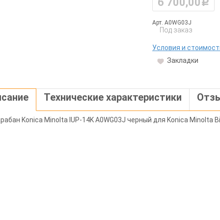
6 700,00
руб.
Арт. A0WG03J
Под заказ
Условия и стоимост
Закладки
исание
Технические характеристики
Отз
абан Konica Minolta IUP-14K A0WG03J черный для Konica Minolta B