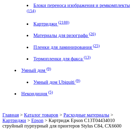
Блоки переноса изображения и ремкомплекты
(154)
(2188)
Картриджи
(26)
Материалы для ризографа
(25)
Пленки для ламинирования
(13)
Термопленки для факса
(9)
Умный дом
(9)
Умный дом Ubiquiti
(5)
Некондиция
Главная
>
Каталог товаров
>
Расходные материалы
>
Картриджи
>
Epson
> Картридж Epson C13T04434010
струйный пурпурный для принтеров Stylus C84, CX6600