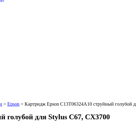
и
>
Epson
> Картридж Epson C13T06324A10 струйный голубой дл
 голубой для Stylus C67, CX3700