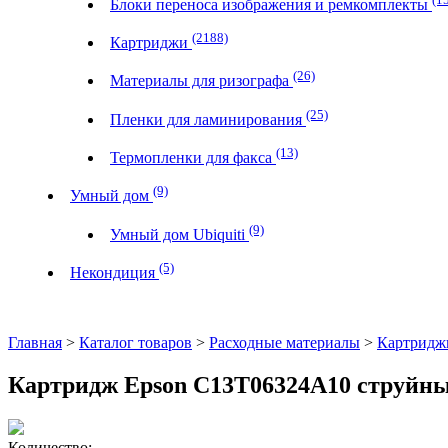
Блоки переноса изображения и ремкомплекты
(2188)
Картриджи
(26)
Материалы для ризографа
(25)
Пленки для ламинирования
(13)
Термопленки для факса
(9)
Умный дом
(9)
Умный дом Ubiquiti
(5)
Некондиция
Главная
>
Каталог товаров
>
Расходные материалы
>
Картридж
Картридж Epson C13T06324A10 струйный
Количество: