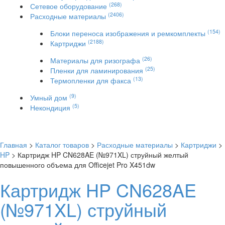
(268)
Сетевое оборудование
(2406)
Расходные материалы
(154)
Блоки переноса изображения и ремкомплекты
(2188)
Картриджи
(26)
Материалы для ризографа
(25)
Пленки для ламинирования
(13)
Термопленки для факса
(9)
Умный дом
(5)
Некондиция
Главная
>
Каталог товаров
>
Расходные материалы
>
Картриджи
>
HP
> Картридж HP CN628AE (№971XL) струйный желтый
повышенного объема для Officejet Pro X451dw
Картридж HP CN628AE
(№971XL) струйный