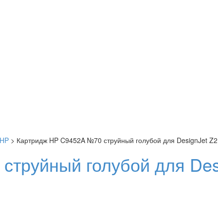
HP
> Картридж HP C9452A №70 струйный голубой для DesignJet Z2
труйный голубой для Desi