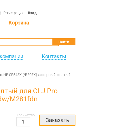
Регистрация
Вход
Корзина
Найти
 компании
Контакты
ж HP CF542X (№203X) лазерный желтый
лтый для CLJ Pro
dw/M281fdn
Количество:
Заказать