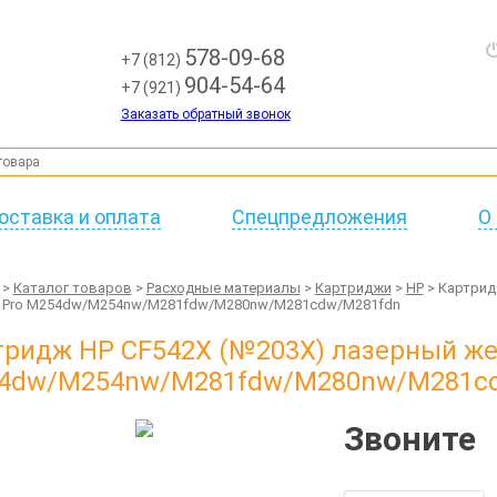
578-09-68
+7 (812)
904-54-64
+7 (921)
Заказать обратный звонок
оставка и оплата
Спецпредложения
О
>
Каталог товаров
>
Расходные материалы
>
Картриджи
>
HP
> Картрид
J Pro M254dw/M254nw/M281fdw/M280nw/M281cdw/M281fdn
тридж HP CF542X (№203X) лазерный же
4dw/M254nw/M281fdw/M280nw/M281c
Звоните