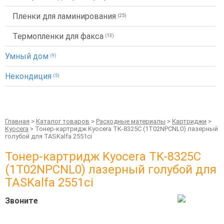
Пленки для ламинирования
(25)
Термопленки для факса
(13)
Умный дом
(9)
Некондиция
(5)
Главная
>
Каталог товаров
>
Расходные материалы
>
Картриджи
>
Kyocera
> Тонер-картридж Kyocera TK-8325C (1T02NPCNL0) лазерный
голубой для TASKalfa 2551ci
Тонер-картридж Kyocera TK-8325C
(1T02NPCNL0) лазерный голубой для
TASKalfa 2551ci
Звоните