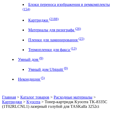
Блоки переноса изображения и ремкомплекты
(154)
(2188)
Картриджи
(26)
Материалы для ризографа
(25)
Пленки для ламинирования
(13)
Термопленки для факса
(9)
Умный дом
(9)
Умный дом Ubiquiti
(5)
Некондиция
Главная
>
Каталог товаров
>
Расходные материалы
>
Картриджи
>
Kyocera
> Тонер-картридж Kyocera TK-8335C
(1T02RLCNL1) лазерный голубой для TASKalfa 3252ci