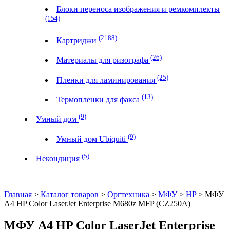
Блоки переноса изображения и ремкомплекты
(154)
(2188)
Картриджи
(26)
Материалы для ризографа
(25)
Пленки для ламинирования
(13)
Термопленки для факса
(9)
Умный дом
(9)
Умный дом Ubiquiti
(5)
Некондиция
Главная
>
Каталог товаров
>
Оргтехника
>
МФУ
>
HP
> МФУ
A4 HP Color LaserJet Enterprise M680z MFP (CZ250A)
МФУ A4 HP Color LaserJet Enterprise